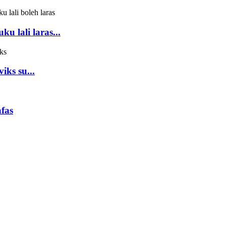
u lali laras...
iks su...
fas