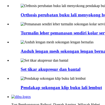
Orthosis perubatan buku lali menyokong buk
Turmalin leher pemanasan sendiri kolar serv
Anduh lengan mesh sokongan lengan berna
Set tikar akupresur dan bantal
Pendakap sokongan klip buku lali lembut
Zon Pembangunan Paihuai, Daerah Anping, Wilayah Hebei.