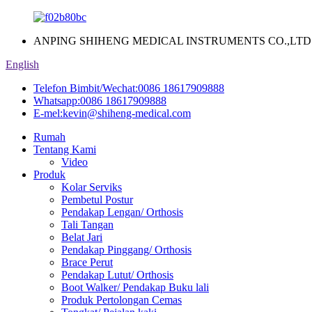
ANPING SHIHENG MEDICAL INSTRUMENTS CO.,LTD
English
Telefon Bimbit/Wechat:
0086 18617909888
Whatsapp:
0086 18617909888
E-mel:
kevin@shiheng-medical.com
Rumah
Tentang Kami
Video
Produk
Kolar Serviks
Pembetul Postur
Pendakap Lengan/ Orthosis
Tali Tangan
Belat Jari
Pendakap Pinggang/ Orthosis
Brace Perut
Pendakap Lutut/ Orthosis
Boot Walker/ Pendakap Buku lali
Produk Pertolongan Cemas