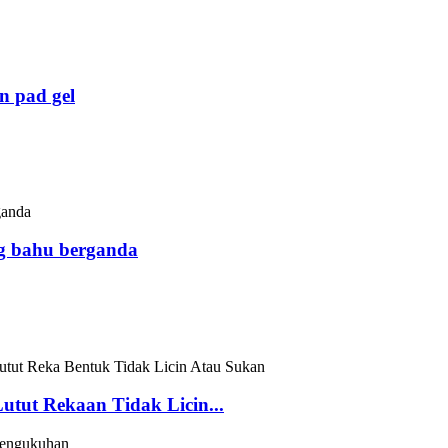
n pad gel
ng bahu berganda
tut Rekaan Tidak Licin...